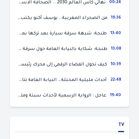
00:24
نهائي كأس العالم 2030 .. الصحافة الاسبانية قلقة من حسم الملف لصالح المغرب و”تتهم رئيس الفيفا”
19:36
من الصحراء المغربية.. يوسف أكنو يكتب عن أزمة سبتة المحتلة ويؤكد ان الهجرة السرية ليست حلا وبناء الوطن هو الخيار الأفضل
13:40
طنجة: شبهة سرقة سيارة بعد تركها بمحل ميكانيك للإصلاح
13:08
طنجة: شكاية بالنيابة العامة حول سرقة سيارة تركها صاحبها بمحل ميكانيك للإصلاح
10:39
كيف تحول الفضاء الرقمي إلى محرك رئيسي لأحداث الهجرة في سبتة؟
22:48
أحداث مليلية المحتلة… النيابة العامة تتابع 50 متورطا في محاولة اقتحام السياح الحدودي بتهم ثقيلة
19:40
عاجل : الرواية الرسمية لأحداث سبتة ومليلية المحتلتين (وزارة الداخلية)
TV