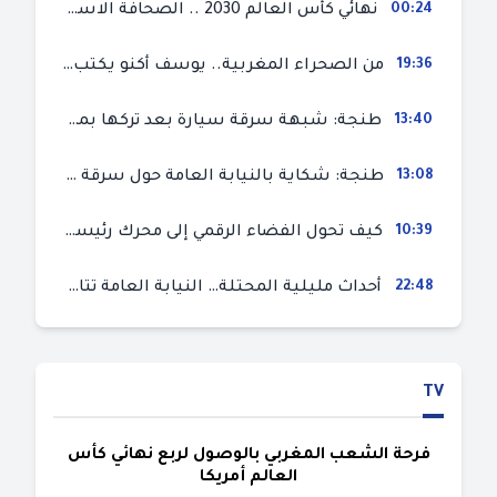
00:24
نهائي كأس العالم 2030 .. الصحافة الاسبانية قلقة من حسم الملف لصالح المغرب و”تتهم رئيس الفيفا”
19:36
من الصحراء المغربية.. يوسف أكنو يكتب عن أزمة سبتة المحتلة ويؤكد ان الهجرة السرية ليست حلا وبناء الوطن هو الخيار الأفضل
13:40
طنجة: شبهة سرقة سيارة بعد تركها بمحل ميكانيك للإصلاح
13:08
طنجة: شكاية بالنيابة العامة حول سرقة سيارة تركها صاحبها بمحل ميكانيك للإصلاح
10:39
كيف تحول الفضاء الرقمي إلى محرك رئيسي لأحداث الهجرة في سبتة؟
22:48
أحداث مليلية المحتلة… النيابة العامة تتابع 50 متورطا في محاولة اقتحام السياح الحدودي بتهم ثقيلة
TV
فرحة الشعب المغربي بالوصول لربع نهائي كأس
العالم أمريكا