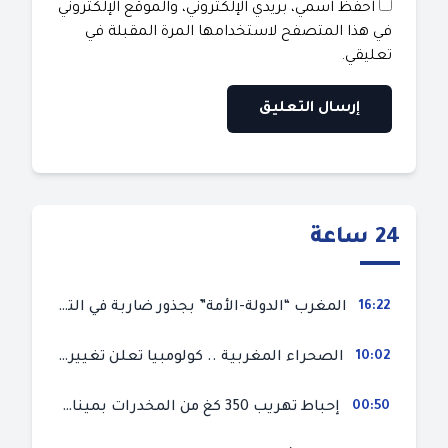
احفظ اسمي، بريدي الإلكتروني، والموقع الإلكتروني
في هذا المتصفح لاستخدامها المرة المقبلة في
تعليقي.
24 ساعة
16:22
المغرب “الدولة-الأمة” بجذور ضاربة في التاريخ دستوريا وثقافيا في إطار الحرية والاختيار
10:02
الصحراء المغربية .. كولومبيا تعلن تغييرا في موقفها وتعترف بسيادة المغرب على صحرائه
00:50
إحباط تهريب 350 كغ من المخدرات بميناء طنجة المتوسط