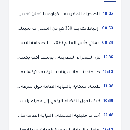
10:02
الصحراء المغربية .. كولومبيا تعلن تغييرا في موقفها وتعترف بسيادة المغرب على صحرائه
00:50
إحباط تهريب 350 كغ من المخدرات بميناء طنجة المتوسط
00:24
نهائي كأس العالم 2030 .. الصحافة الاسبانية قلقة من حسم الملف لصالح المغرب و”تتهم رئيس الفيفا”
19:36
من الصحراء المغربية.. يوسف أكنو يكتب عن أزمة سبتة المحتلة ويؤكد ان الهجرة السرية ليست حلا وبناء الوطن هو الخيار الأفضل
13:40
طنجة: شبهة سرقة سيارة بعد تركها بمحل ميكانيك للإصلاح
13:08
طنجة: شكاية بالنيابة العامة حول سرقة سيارة تركها صاحبها بمحل ميكانيك للإصلاح
10:39
كيف تحول الفضاء الرقمي إلى محرك رئيسي لأحداث الهجرة في سبتة؟
22:48
أحداث مليلية المحتلة… النيابة العامة تتابع 50 متورطا في محاولة اقتحام السياح الحدودي بتهم ثقيلة