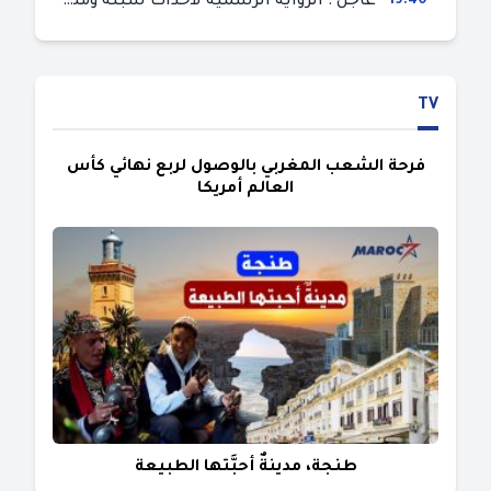
19:40
عاجل : الرواية الرسمية لأحداث سبتة ومليلية المحتلتين (وزارة الداخلية)
TV
فرحة الشعب المغربي بالوصول لربع نهائي كأس
العالم أمريكا
طنجة، مدينةٌ أحبَّتها الطبيعة