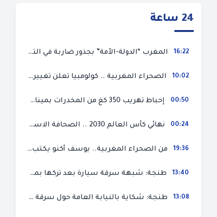
24 ساعة
16:22
المغرب “الدولة-الأمة” بجذور ضاربة في التاريخ دستوريا وثقافيا في إطار الحرية والاختيار
10:02
الصحراء المغربية .. كولومبيا تعلن تغييرا في موقفها وتعترف بسيادة المغرب على صحرائه
00:50
إحباط تهريب 350 كغ من المخدرات بميناء طنجة المتوسط
00:24
نهائي كأس العالم 2030 .. الصحافة الاسبانية قلقة من حسم الملف لصالح المغرب و”تتهم رئيس الفيفا”
19:36
من الصحراء المغربية.. يوسف أكنو يكتب عن أزمة سبتة المحتلة ويؤكد ان الهجرة السرية ليست حلا وبناء الوطن هو الخيار الأفضل
13:40
طنجة: شبهة سرقة سيارة بعد تركها بمحل ميكانيك للإصلاح
13:08
طنجة: شكاية بالنيابة العامة حول سرقة سيارة تركها صاحبها بمحل ميكانيك للإصلاح