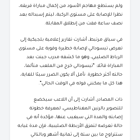
ولم يستطع مهاجم الأسود من إكمال مباراة فريقه،
نظرا للإصابة على مستوى الركبة، ليتم إسبداله بعد
نصف ساعة فقت من إنطلاق المقابلة.
في سياق مرتبط، أشارت تقارير إعلامية بلجيكية إلى
تعرض تيسودالي لإصابة خطيرة وقوية على مستوى
الرباط الصليبي، وهو ما كشفه مدرب جينت بعد
المباراة قائلا: “تيسودالي خرج من الملعب متألما،
حالته أكثر خطورة. نأمل ألا يكون الضرر سيئا للغاية،
هذا كل ما يمكنني قوله في الوقت الحالي”.
ذات المصادر، أشارت إلى أن اللاعب سيخضع
للتصوير بالرنين المغناطيسي، لمعرفة خطوتة
إصابته والمدة التي سيغيب عنها، مؤكدة أنه في
حالة تعرضه لتمزق الأربطة الصليبية، فإن مدة غيابه
ستتراوح ما بين ستة إلى ثمانية أشهر وبالتالي