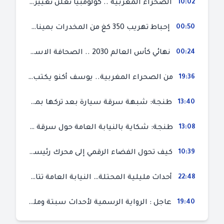
10:02
الصحراء المغربية .. كولومبيا تعلن تغييرا في موقفها وتعترف بسيادة المغرب على صحرائه
00:50
إحباط تهريب 350 كغ من المخدرات بميناء طنجة المتوسط
00:24
نهائي كأس العالم 2030 .. الصحافة الاسبانية قلقة من حسم الملف لصالح المغرب و”تتهم رئيس الفيفا”
19:36
من الصحراء المغربية.. يوسف أكنو يكتب عن أزمة سبتة المحتلة ويؤكد ان الهجرة السرية ليست حلا وبناء الوطن هو الخيار الأفضل
13:40
طنجة: شبهة سرقة سيارة بعد تركها بمحل ميكانيك للإصلاح
13:08
طنجة: شكاية بالنيابة العامة حول سرقة سيارة تركها صاحبها بمحل ميكانيك للإصلاح
10:39
كيف تحول الفضاء الرقمي إلى محرك رئيسي لأحداث الهجرة في سبتة؟
22:48
أحداث مليلية المحتلة… النيابة العامة تتابع 50 متورطا في محاولة اقتحام السياح الحدودي بتهم ثقيلة
19:40
عاجل : الرواية الرسمية لأحداث سبتة ومليلية المحتلتين (وزارة الداخلية)