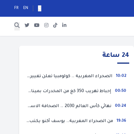
FR
EN
24 ساعة
10:02
الصحراء المغربية .. كولومبيا تعلن تغييرا في موقفها وتعترف بسيادة المغرب على صحرائه
00:50
إحباط تهريب 350 كغ من المخدرات بميناء طنجة المتوسط
00:24
نهائي كأس العالم 2030 .. الصحافة الاسبانية قلقة من حسم الملف لصالح المغرب و”تتهم رئيس الفيفا”
19:36
من الصحراء المغربية.. يوسف أكنو يكتب عن أزمة سبتة المحتلة ويؤكد ان الهجرة السرية ليست حلا وبناء الوطن هو الخيار الأفضل