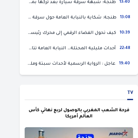
13:40
طنجة: شبهة سرقة سيارة بعد تركها بمحل ميكانيك للإصلاح
13:08
طنجة: شكاية بالنيابة العامة حول سرقة سيارة تركها صاحبها بمحل ميكانيك للإصلاح
10:39
كيف تحول الفضاء الرقمي إلى محرك رئيسي لأحداث الهجرة في سبتة؟
22:48
أحداث مليلية المحتلة… النيابة العامة تتابع 50 متورطا في محاولة اقتحام السياح الحدودي بتهم ثقيلة
19:40
عاجل : الرواية الرسمية لأحداث سبتة ومليلية المحتلتين (وزارة الداخلية)
TV
فرحة الشعب المغربي بالوصول لربع نهائي كأس
العالم أمريكا