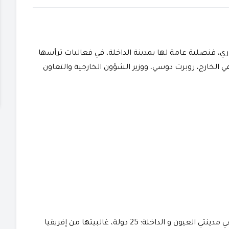
لطوغو، اليوم الخميس 21 يوليوز الجاري، قنصلية عامة لها بمدينة الداخلة، في فعاليات ترأسها
في الخارج، روبرت دوسي، ووزير الشؤون الخارجية والتعاون
و بهذا يكون قد وصل عدد الدول التي فتحت قنصليات في مدينتي العيون و الداخلة؛ 25 دولة، غالبيتها من إفريقيا