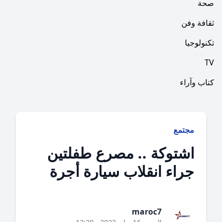
فن
ا
راء
جتمع
شتوكة .. مصرع طفلتين
راء انقلاب سيارة أجرة
maroc7