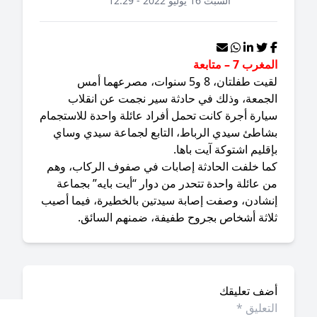
السبت 16 يوليو 2022 - 12:29
غرب 7 – متابعة
لقيت طفلتان، 8 و5 سنوات، مصرعهما أمس
لجمعة، وذلك في حادثة سير نجمت عن انقلاب
يارة أجرة كانت تحمل أفراد عائلة واحدة للاستجمام
شاطئ سيدي الرباط، التابع لجماعة سيدي وساي
قليم اشتوكة آيت باها.
ما خلفت الحادثة إصابات في صفوف الركاب، وهم
 عائلة واحدة تتحدر من دوار “أيت بايه” بجماعة
نشادن، وصفت إصابة سيدتين بالخطيرة، فيما أصيب
لاثة أشخاص بجروح طفيفة، ضمنهم السائق.
ضف تعليقك