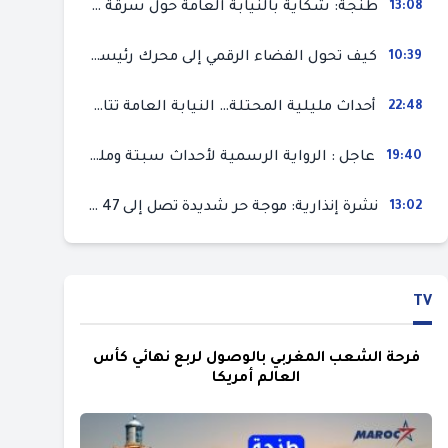
13:08
طنجة: شكاية بالنيابة العامة حول سرقة سيارة تركها صاحبها بمحل ميكانيك للإصلاح
10:39
كيف تحول الفضاء الرقمي إلى محرك رئيسي لأحداث الهجرة في سبتة؟
22:48
أحداث مليلية المحتلة… النيابة العامة تتابع 50 متورطا في محاولة اقتحام السياح الحدودي بتهم ثقيلة
19:40
عاجل : الرواية الرسمية لأحداث سبتة ومليلية المحتلتين (وزارة الداخلية)
13:02
نشرة إنذارية: موجة حر شديدة تصل إلى 47 درجة بمختلف مناطق المغرب
TV
فرحة الشعب المغربي بالوصول لربع نهائي كأس
العالم أمريكا