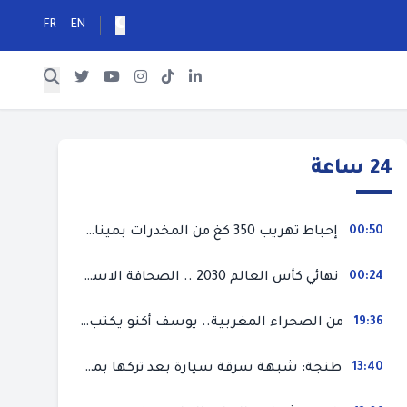
FR
EN
24 ساعة
00:50
إحباط تهريب 350 كغ من المخدرات بميناء طنجة المتوسط
00:24
نهائي كأس العالم 2030 .. الصحافة الاسبانية قلقة من حسم الملف لصالح المغرب و”تتهم رئيس الفيفا”
19:36
من الصحراء المغربية.. يوسف أكنو يكتب عن أزمة سبتة المحتلة ويؤكد ان الهجرة السرية ليست حلا وبناء الوطن هو الخيار الأفضل
13:40
طنجة: شبهة سرقة سيارة بعد تركها بمحل ميكانيك للإصلاح