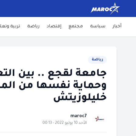
أخبار
سياسة
مجتمع
إقتصاد
رياضة
تربية وتعل
رياضة
جامعة لقجع .. بين التع
وحماية نفسها من المتا
خليلوزيتش
maroc7
الأحد 10 يوليو 2022 - 00:13