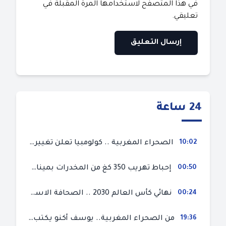
في هذا المتصفح لاستخدامها المرة المقبلة في
تعليقي.
24 ساعة
10:02
الصحراء المغربية .. كولومبيا تعلن تغييرا في موقفها وتعترف بسيادة المغرب على صحرائه
00:50
إحباط تهريب 350 كغ من المخدرات بميناء طنجة المتوسط
00:24
نهائي كأس العالم 2030 .. الصحافة الاسبانية قلقة من حسم الملف لصالح المغرب و”تتهم رئيس الفيفا”
19:36
من الصحراء المغربية.. يوسف أكنو يكتب عن أزمة سبتة المحتلة ويؤكد ان الهجرة السرية ليست حلا وبناء الوطن هو الخيار الأفضل