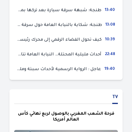
13:40
طنجة: شبهة سرقة سيارة بعد تركها بمحل ميكانيك للإصلاح
13:08
طنجة: شكاية بالنيابة العامة حول سرقة سيارة تركها صاحبها بمحل ميكانيك للإصلاح
10:39
كيف تحول الفضاء الرقمي إلى محرك رئيسي لأحداث الهجرة في سبتة؟
22:48
أحداث مليلية المحتلة… النيابة العامة تتابع 50 متورطا في محاولة اقتحام السياح الحدودي بتهم ثقيلة
19:40
عاجل : الرواية الرسمية لأحداث سبتة ومليلية المحتلتين (وزارة الداخلية)
TV
فرحة الشعب المغربي بالوصول لربع نهائي كأس
العالم أمريكا