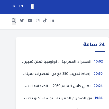
FR
EN
24 ساعة
10:02
الصحراء المغربية .. كولومبيا تعلن تغييرا في موقفها وتعترف بسيادة المغرب على صحرائه
00:50
إحباط تهريب 350 كغ من المخدرات بميناء طنجة المتوسط
00:24
نهائي كأس العالم 2030 .. الصحافة الاسبانية قلقة من حسم الملف لصالح المغرب و”تتهم رئيس الفيفا”
19:36
من الصحراء المغربية.. يوسف أكنو يكتب عن أزمة سبتة المحتلة ويؤكد ان الهجرة السرية ليست حلا وبناء الوطن هو الخيار الأفضل