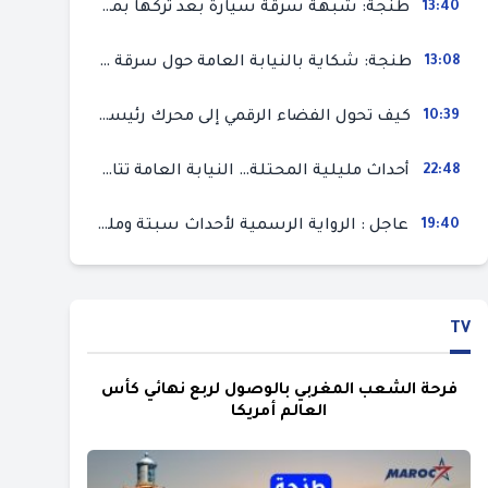
13:40
طنجة: شبهة سرقة سيارة بعد تركها بمحل ميكانيك للإصلاح
13:08
طنجة: شكاية بالنيابة العامة حول سرقة سيارة تركها صاحبها بمحل ميكانيك للإصلاح
10:39
كيف تحول الفضاء الرقمي إلى محرك رئيسي لأحداث الهجرة في سبتة؟
22:48
أحداث مليلية المحتلة… النيابة العامة تتابع 50 متورطا في محاولة اقتحام السياح الحدودي بتهم ثقيلة
19:40
عاجل : الرواية الرسمية لأحداث سبتة ومليلية المحتلتين (وزارة الداخلية)
TV
فرحة الشعب المغربي بالوصول لربع نهائي كأس
العالم أمريكا