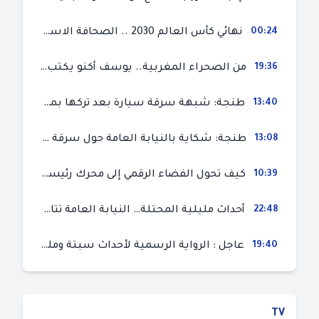
00:24
نهائي كأس العالم 2030 .. الصحافة الاسبانية قلقة من حسم الملف لصالح المغرب و”تتهم رئيس الفيفا”
19:36
من الصحراء المغربية.. يوسف أكنو يكتب عن أزمة سبتة المحتلة ويؤكد ان الهجرة السرية ليست حلا وبناء الوطن هو الخيار الأفضل
13:40
طنجة: شبهة سرقة سيارة بعد تركها بمحل ميكانيك للإصلاح
13:08
طنجة: شكاية بالنيابة العامة حول سرقة سيارة تركها صاحبها بمحل ميكانيك للإصلاح
10:39
كيف تحول الفضاء الرقمي إلى محرك رئيسي لأحداث الهجرة في سبتة؟
22:48
أحداث مليلية المحتلة… النيابة العامة تتابع 50 متورطا في محاولة اقتحام السياح الحدودي بتهم ثقيلة
19:40
عاجل : الرواية الرسمية لأحداث سبتة ومليلية المحتلتين (وزارة الداخلية)
TV