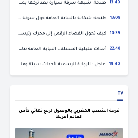
13:40
طنجة: شبهة سرقة سيارة بعد تركها بمحل ميكانيك للإصلاح
13:08
طنجة: شكاية بالنيابة العامة حول سرقة سيارة تركها صاحبها بمحل ميكانيك للإصلاح
10:39
كيف تحول الفضاء الرقمي إلى محرك رئيسي لأحداث الهجرة في سبتة؟
22:48
أحداث مليلية المحتلة… النيابة العامة تتابع 50 متورطا في محاولة اقتحام السياح الحدودي بتهم ثقيلة
19:40
عاجل : الرواية الرسمية لأحداث سبتة ومليلية المحتلتين (وزارة الداخلية)
TV
فرحة الشعب المغربي بالوصول لربع نهائي كأس
العالم أمريكا