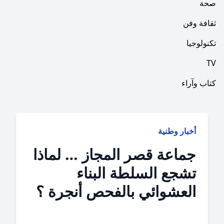
فن
ا
راء
بار وطنية
ماعة قصر المجاز … لماذا
شجع السلطة البناء
لعشوائي بالفحص أنجرة ؟