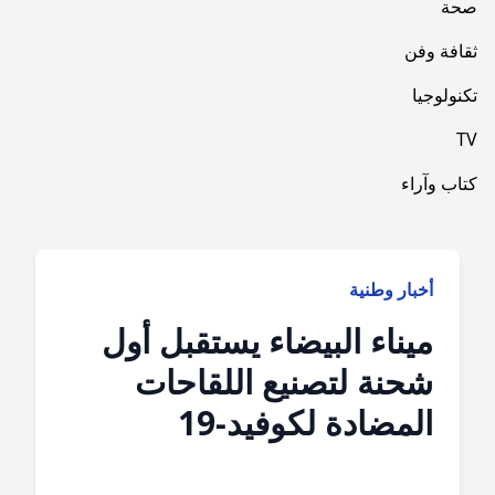
فن
ا
راء
بار وطنية
يناء البيضاء يستقبل أول
حنة لتصنيع اللقاحات
لمضادة لكوفيد-19