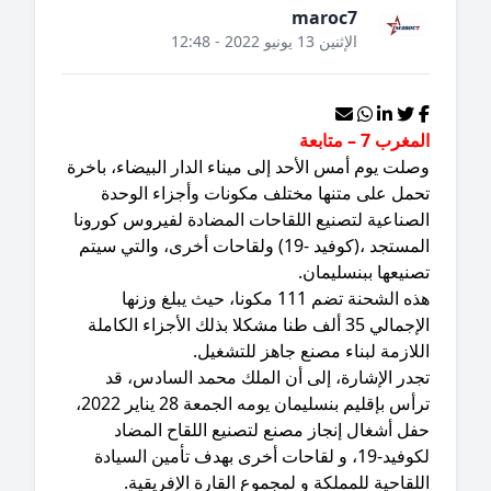
maroc7
الإثنين 13 يونيو 2022 - 12:48
غرب 7 – متابعة
لت يوم أمس الأحد إلى ميناء الدار البيضاء، باخرة
حمل على متنها مختلف مكونات وأجزاء الوحدة
لصناعية لتصنيع اللقاحات المضادة لفيروس كورونا
المستجد ،(كوفيد -19) ولقاحات أخرى، والتي سيتم
نيعها ببنسليمان.
هذه الشحنة تضم 111 مكونا، حيث يبلغ وزنها
الإجمالي 35 ألف طنا مشكلا بذلك الأجزاء الكاملة
لازمة لبناء مصنع جاهز للتشغيل.
جدر الإشارة، إلى أن الملك محمد السادس، قد
ترأس بإقليم بنسليمان يومه الجمعة 28 يناير 2022،
فل أشغال إنجاز مصنع لتصنيع اللقاح المضاد
لكوفيد-19، و لقاحات أخرى بهدف تأمين السيادة
لقاحية للمملكة و لمجموع القارة الإفريقية.