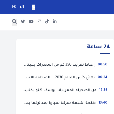
FR
EN
24 ساعة
00:50
إحباط تهريب 350 كغ من المخدرات بميناء طنجة المتوسط
00:24
نهائي كأس العالم 2030 .. الصحافة الاسبانية قلقة من حسم الملف لصالح المغرب و”تتهم رئيس الفيفا”
19:36
من الصحراء المغربية.. يوسف أكنو يكتب عن أزمة سبتة المحتلة ويؤكد ان الهجرة السرية ليست حلا وبناء الوطن هو الخيار الأفضل
13:40
طنجة: شبهة سرقة سيارة بعد تركها بمحل ميكانيك للإصلاح