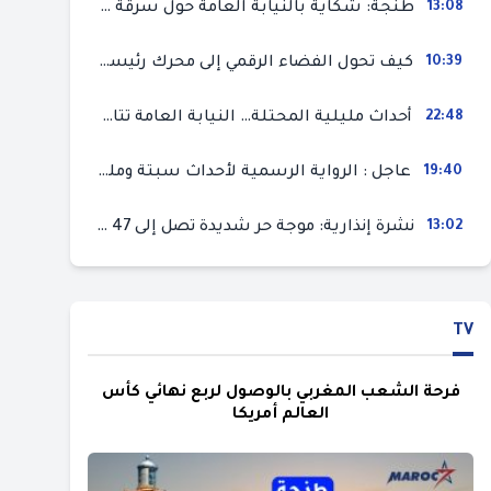
13:08
طنجة: شكاية بالنيابة العامة حول سرقة سيارة تركها صاحبها بمحل ميكانيك للإصلاح
10:39
كيف تحول الفضاء الرقمي إلى محرك رئيسي لأحداث الهجرة في سبتة؟
22:48
أحداث مليلية المحتلة… النيابة العامة تتابع 50 متورطا في محاولة اقتحام السياح الحدودي بتهم ثقيلة
19:40
عاجل : الرواية الرسمية لأحداث سبتة ومليلية المحتلتين (وزارة الداخلية)
13:02
نشرة إنذارية: موجة حر شديدة تصل إلى 47 درجة بمختلف مناطق المغرب
TV
فرحة الشعب المغربي بالوصول لربع نهائي كأس
العالم أمريكا