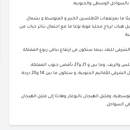
بالسواحل الوسطى والجنوبية.
ا ما بمرتفعات الأطلسين الكبير و المتوسط و بشمال
هبات لرياح محليا قوية نوعا ما مع احتمال تناثر حبات من
ة.
لشرقي للبلاد بينما ستكون في ارتفاع بباقي ربوع المملكة.
وستتراوح درجات الحرارة الدنيا ما بين 08 و16 درجة بالأطلس والريف، وما بين و 21 و27 بأقصى جنوب المملكة،
وستكون ما بين 16 و23 درجة بالجنوب الشرقي وبالشمال الشرقي للأقاليم الجنوبية، و ستكون ما بين 14 و20 درجة
وسطية، وقليل الهيجان بالبوغاز، وهادئا إلى قليل الهيجان
قي السواحل.