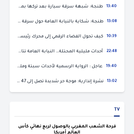
13:40
طنجة: شبهة سرقة سيارة بعد تركها بمحل ميكانيك للإصلاح
13:08
طنجة: شكاية بالنيابة العامة حول سرقة سيارة تركها صاحبها بمحل ميكانيك للإصلاح
10:39
كيف تحول الفضاء الرقمي إلى محرك رئيسي لأحداث الهجرة في سبتة؟
22:48
أحداث مليلية المحتلة… النيابة العامة تتابع 50 متورطا في محاولة اقتحام السياح الحدودي بتهم ثقيلة
19:40
عاجل : الرواية الرسمية لأحداث سبتة ومليلية المحتلتين (وزارة الداخلية)
13:02
نشرة إنذارية: موجة حر شديدة تصل إلى 47 درجة بمختلف مناطق المغرب
TV
فرحة الشعب المغربي بالوصول لربع نهائي كأس
العالم أمريكا