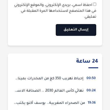
احفظ اسمي، بريدي الإلكتروني، والموقع الإلكتروني
في هذا المتصفح لاستخدامها المرة المقبلة في
تعليقي.
24 ساعة
00:50
إحباط تهريب 350 كغ من المخدرات بميناء طنجة المتوسط
00:24
نهائي كأس العالم 2030 .. الصحافة الاسبانية قلقة من حسم الملف لصالح المغرب و”تتهم رئيس الفيفا”
19:36
من الصحراء المغربية.. يوسف أكنو يكتب عن أزمة سبتة المحتلة ويؤكد ان الهجرة السرية ليست حلا وبناء الوطن هو الخيار الأفضل