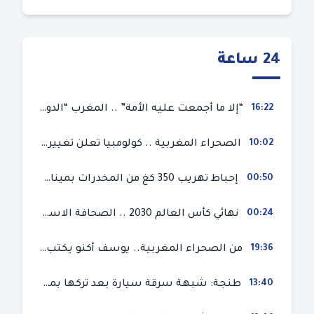
24 ساعة
16:22
“إلا ما أجمعت عليه الأمة” .. المغرب “الدولة-الأمة” بجذور ضاربة في التاريخ دستوريا وثقافيا في إطار الحرية والاختيار
10:02
الصحراء المغربية .. كولومبيا تعلن تغييرا في موقفها وتعترف بسيادة المغرب على صحرائه
00:50
إحباط تهريب 350 كغ من المخدرات بميناء طنجة المتوسط
00:24
نهائي كأس العالم 2030 .. الصحافة الاسبانية قلقة من حسم الملف لصالح المغرب و”تتهم رئيس الفيفا”
19:36
من الصحراء المغربية.. يوسف أكنو يكتب عن أزمة سبتة المحتلة ويؤكد ان الهجرة السرية ليست حلا وبناء الوطن هو الخيار الأفضل
13:40
طنجة: شبهة سرقة سيارة بعد تركها بمحل ميكانيك للإصلاح