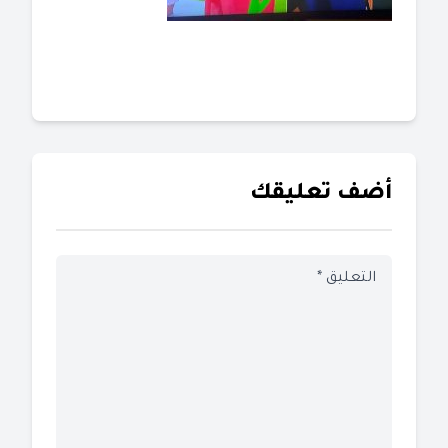
أضف تعليقك