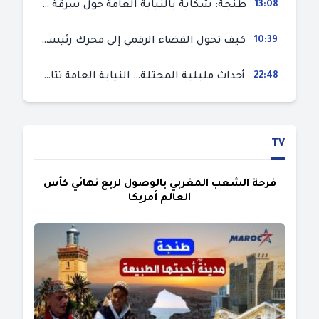
13:08
طنجة: شكاية بالنيابة العامة حول سرقة سيارة تركها صاحبها بمحل ميكانيك للإصلاح
10:39
كيف تحول الفضاء الرقمي إلى محرك رئيسي لأحداث الهجرة في سبتة؟
22:48
أحداث مليلية المحتلة… النيابة العامة تتابع 50 متورطا في محاولة اقتحام السياح الحدودي بتهم ثقيلة
TV
فرحة الشعب المغربي بالوصول لربع نهائي كأس
العالم أمريكا