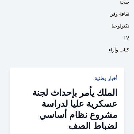
فن
ا
راء
بار وطنية
لملك يأمر بإحداث لجنة
سكرية عليا لدراسة
شروع نظام أساسي
ضباط الصف