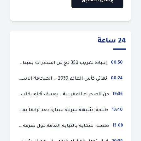
24 ساعة
00:50
إحباط تهريب 350 كغ من المخدرات بميناء طنجة المتوسط
00:24
نهائي كأس العالم 2030 .. الصحافة الاسبانية قلقة من حسم الملف لصالح المغرب و”تتهم رئيس الفيفا”
19:36
من الصحراء المغربية.. يوسف أكنو يكتب عن أزمة سبتة المحتلة ويؤكد ان الهجرة السرية ليست حلا وبناء الوطن هو الخيار الأفضل
13:40
طنجة: شبهة سرقة سيارة بعد تركها بمحل ميكانيك للإصلاح
13:08
طنجة: شكاية بالنيابة العامة حول سرقة سيارة تركها صاحبها بمحل ميكانيك للإصلاح