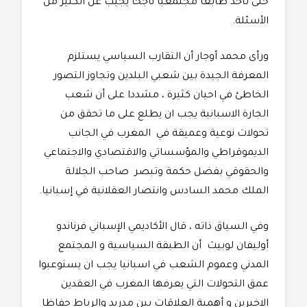
حتى تأخذ طابعا مجتمعيا ناجحا يجيب عن الكثير من
الأسئلة.
ورأى محمد أوجار أن التقارب السياسي يستلزم
المعرفة الجيدة بين شعبي البلدين وتجاوز التصور
الخاطئ في احيان كثيرة ، مشددا على أن شعب
الجارة الاسبانية يجب ان يطلع على ما تحقق من
تحولات نوعية وعميقة في المغرب في الجانب
الديموقراطي والمؤسساتي والاقتصادي والاجتماعي
والحقوقي بفضل حكمة وتبصر صاحب الجلالة
الملك محمد السادس وانتصار العقلانية في إسبانيا.
وفي السياق ذاته ، قال الأكاديمي الإسباني فرناندو
أوليفان لوبيث أن الطبقة السياسية و المجتمع
المدني وعموم الشعب في اسبانيا يجب ان يستوعبوا
عمق التحولات التي يعرفها المغرب في العقدين
الاخيرين و أهمية العلاقات بين مدريد والرباط حفاظا