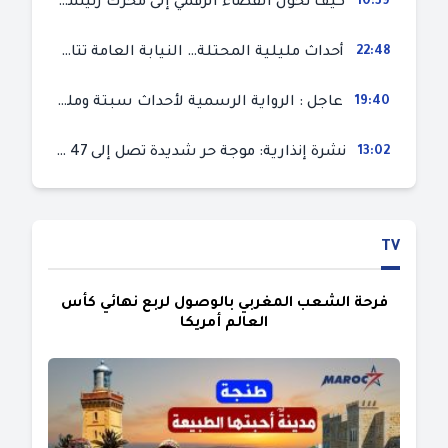
10:39
كيف تحول الفضاء الرقمي إلى محرك رئيسي لأحداث الهجرة في سبتة؟
22:48
أحداث مليلية المحتلة… النيابة العامة تتابع 50 متورطا في محاولة اقتحام السياح الحدودي بتهم ثقيلة
19:40
عاجل : الرواية الرسمية لأحداث سبتة ومليلية المحتلتين (وزارة الداخلية)
13:02
نشرة إنذارية: موجة حر شديدة تصل إلى 47 درجة بمختلف مناطق المغرب
TV
فرحة الشعب المغربي بالوصول لربع نهائي كأس
العالم أمريكا