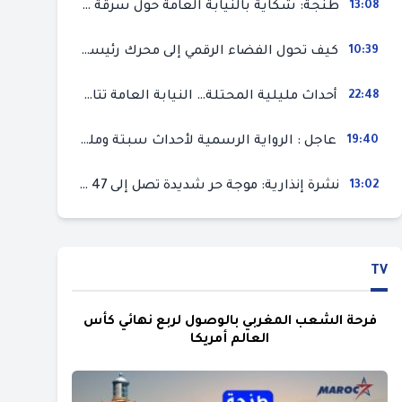
13:08
طنجة: شكاية بالنيابة العامة حول سرقة سيارة تركها صاحبها بمحل ميكانيك للإصلاح
10:39
كيف تحول الفضاء الرقمي إلى محرك رئيسي لأحداث الهجرة في سبتة؟
22:48
أحداث مليلية المحتلة… النيابة العامة تتابع 50 متورطا في محاولة اقتحام السياح الحدودي بتهم ثقيلة
19:40
عاجل : الرواية الرسمية لأحداث سبتة ومليلية المحتلتين (وزارة الداخلية)
13:02
نشرة إنذارية: موجة حر شديدة تصل إلى 47 درجة بمختلف مناطق المغرب
TV
فرحة الشعب المغربي بالوصول لربع نهائي كأس
العالم أمريكا