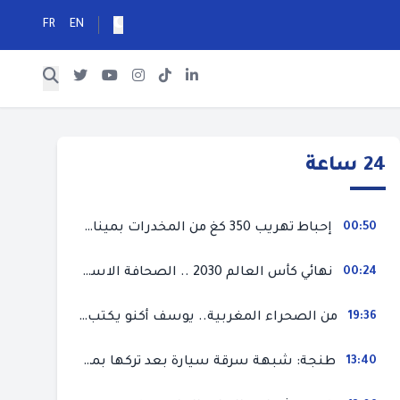
FR
EN
24 ساعة
00:50
إحباط تهريب 350 كغ من المخدرات بميناء طنجة المتوسط
00:24
نهائي كأس العالم 2030 .. الصحافة الاسبانية قلقة من حسم الملف لصالح المغرب و”تتهم رئيس الفيفا”
19:36
من الصحراء المغربية.. يوسف أكنو يكتب عن أزمة سبتة المحتلة ويؤكد ان الهجرة السرية ليست حلا وبناء الوطن هو الخيار الأفضل
13:40
طنجة: شبهة سرقة سيارة بعد تركها بمحل ميكانيك للإصلاح