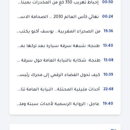
00:50
إحباط تهريب 350 كغ من المخدرات بميناء طنجة المتوسط
00:24
نهائي كأس العالم 2030 .. الصحافة الاسبانية قلقة من حسم الملف لصالح المغرب و”تتهم رئيس الفيفا”
19:36
من الصحراء المغربية.. يوسف أكنو يكتب عن أزمة سبتة المحتلة ويؤكد ان الهجرة السرية ليست حلا وبناء الوطن هو الخيار الأفضل
13:40
طنجة: شبهة سرقة سيارة بعد تركها بمحل ميكانيك للإصلاح
13:08
طنجة: شكاية بالنيابة العامة حول سرقة سيارة تركها صاحبها بمحل ميكانيك للإصلاح
10:39
كيف تحول الفضاء الرقمي إلى محرك رئيسي لأحداث الهجرة في سبتة؟
22:48
أحداث مليلية المحتلة… النيابة العامة تتابع 50 متورطا في محاولة اقتحام السياح الحدودي بتهم ثقيلة
19:40
عاجل : الرواية الرسمية لأحداث سبتة ومليلية المحتلتين (وزارة الداخلية)