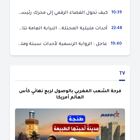
10:39
كيف تحول الفضاء الرقمي إلى محرك رئيسي لأحداث الهجرة في سبتة؟
22:48
أحداث مليلية المحتلة… النيابة العامة تتابع 50 متورطا في محاولة اقتحام السياح الحدودي بتهم ثقيلة
19:40
عاجل : الرواية الرسمية لأحداث سبتة ومليلية المحتلتين (وزارة الداخلية)
TV
فرحة الشعب المغربي بالوصول لربع نهائي كأس
العالم أمريكا