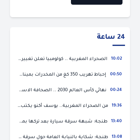
24 ساعة
10:02
الصحراء المغربية .. كولومبيا تعلن تغييرا في موقفها وتعترف بسيادة المغرب على صحرائه
00:50
إحباط تهريب 350 كغ من المخدرات بميناء طنجة المتوسط
00:24
نهائي كأس العالم 2030 .. الصحافة الاسبانية قلقة من حسم الملف لصالح المغرب و”تتهم رئيس الفيفا”
19:36
من الصحراء المغربية.. يوسف أكنو يكتب عن أزمة سبتة المحتلة ويؤكد ان الهجرة السرية ليست حلا وبناء الوطن هو الخيار الأفضل
13:40
طنجة: شبهة سرقة سيارة بعد تركها بمحل ميكانيك للإصلاح
13:08
طنجة: شكاية بالنيابة العامة حول سرقة سيارة تركها صاحبها بمحل ميكانيك للإصلاح