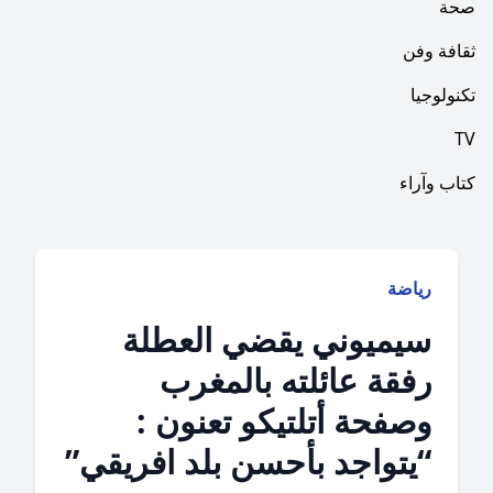
فن
ا
راء
ياضة
يميوني يقضي العطلة
فقة عائلته بالمغرب
صفحة أتلتيكو تعنون :
يتواجد بأحسن بلد افريقي”