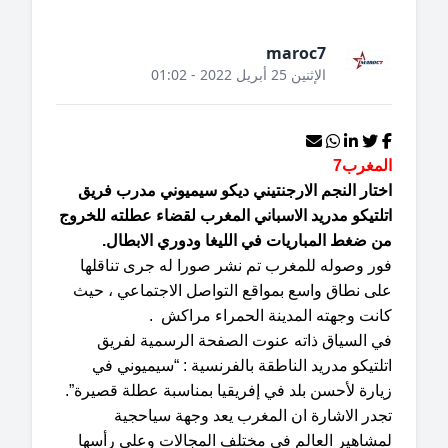
maroc7
الإثنين 25 أبريل 2022 - 01:02
لمغرب7
تار النجم الارجنتيني ديكو سيميوني مدرب فريق
لتيكو مدريد الاسباني المغرب لقضاء عطلته للخروج
ن ضغط المباريات في الليغا ودوري الابطال.
ور وصوله للمغرب تم نشر صورا له جرى تناقلها
لى نطاق واسع بمواقع التواصل الاجتماعي ، حيث
انت وجهته المدينة الحمراء مراكش .
ي السياق ذاته عنوت الصفحة الرسمية لفريق
لتيكو مدريد الناطقة بالفرنسية : “سيميوني في
ارة لأحسن بلد في إفريقيا بمناسبة عطلة قصيرة”.
جدر الاشارة ان المغرب يعد وجهة سياحجية
مشاهير العالم في مختلف المجالات وعلى رأسها