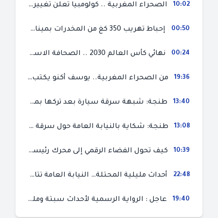
10:02
الصحراء المغربية .. كولومبيا تعلن تغييرا في موقفها وتعترف بسيادة المغرب على صحرائه
00:50
إحباط تهريب 350 كغ من المخدرات بميناء طنجة المتوسط
00:24
نهائي كأس العالم 2030 .. الصحافة الاسبانية قلقة من حسم الملف لصالح المغرب و”تتهم رئيس الفيفا”
19:36
من الصحراء المغربية.. يوسف أكنو يكتب عن أزمة سبتة المحتلة ويؤكد ان الهجرة السرية ليست حلا وبناء الوطن هو الخيار الأفضل
13:40
طنجة: شبهة سرقة سيارة بعد تركها بمحل ميكانيك للإصلاح
13:08
طنجة: شكاية بالنيابة العامة حول سرقة سيارة تركها صاحبها بمحل ميكانيك للإصلاح
10:39
كيف تحول الفضاء الرقمي إلى محرك رئيسي لأحداث الهجرة في سبتة؟
22:48
أحداث مليلية المحتلة… النيابة العامة تتابع 50 متورطا في محاولة اقتحام السياح الحدودي بتهم ثقيلة
19:40
عاجل : الرواية الرسمية لأحداث سبتة ومليلية المحتلتين (وزارة الداخلية)