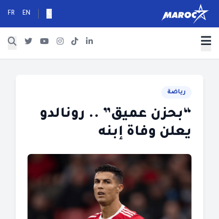
FR
EN
رياضة
“بحزن عميق” .. رونالدو
يعلن وفاة إبنه