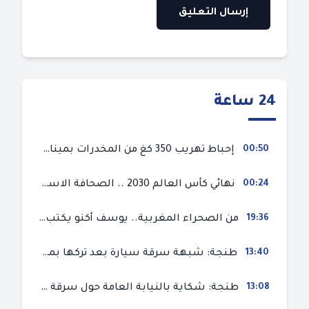
24 ساعة
00:50
إحباط تهريب 350 كغ من المخدرات بميناء طنجة المتوسط
00:24
نهائي كأس العالم 2030 .. الصحافة الاسبانية قلقة من حسم الملف لصالح المغرب و”تتهم رئيس الفيفا”
19:36
من الصحراء المغربية.. يوسف أكنو يكتب عن أزمة سبتة المحتلة ويؤكد ان الهجرة السرية ليست حلا وبناء الوطن هو الخيار الأفضل
13:40
طنجة: شبهة سرقة سيارة بعد تركها بمحل ميكانيك للإصلاح
13:08
طنجة: شكاية بالنيابة العامة حول سرقة سيارة تركها صاحبها بمحل ميكانيك للإصلاح