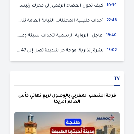
10:39
كيف تحول الفضاء الرقمي إلى محرك رئيسي لأحداث الهجرة في سبتة؟
22:48
أحداث مليلية المحتلة… النيابة العامة تتابع 50 متورطا في محاولة اقتحام السياح الحدودي بتهم ثقيلة
19:40
عاجل : الرواية الرسمية لأحداث سبتة ومليلية المحتلتين (وزارة الداخلية)
13:02
نشرة إنذارية: موجة حر شديدة تصل إلى 47 درجة بمختلف مناطق المغرب
TV
فرحة الشعب المغربي بالوصول لربع نهائي كأس
العالم أمريكا