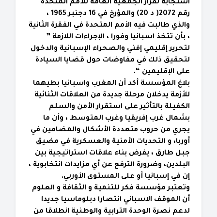
استجابة لقرار الجمعية العامة للأمم المتحدة
رقم 2072( د 20) والمؤرخ في 16 دجنبر 1965 ،
والذي طالبت فيه الأمم المتحدة في الفقرة الثانية
، بأن تتخذ اسبانيا وفورا ، الإجراءات اللازمة ”
لتحرير إقليمي إفني والصحراء الإسبانية والدخول
لتحقيق ذلك في مفاوضات حول قضايا السيادة
على الإقليمين “.
بلاغ المؤسسة أكد أن المغرب واسبانيا بطيهما
للأزمة يدخلان مرحلة جديدة من العلاقات الثنائية
الكفيلة بالتأثير على استقرار الأمن والسلم
بشمال غرب إفريقيا وغرب المتوسط ، وأن ما
يجري من حروب متعددة الأشكال والمضامين في
أوربا، و التحديات الأمنية والعسكرية في مضيق
جبل طارق ، يفرض بناء علاقات استراتيجية بين
البلدين، وضرورة الترفع عن أي مزايدات انتخابوية ،
إن في إسبانيا أو على المستوى الأوربي.
وتعتبر مؤسسة فكر للتنمية و الثقافة و العلوم
أن الموقف الاسباني انتصارا دبلوماسيا جديدا
لدعم نصرة الوحدة الترابية والوطنية انطلاقا من