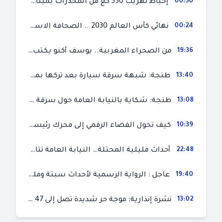
00:50
إحباط تهريب 350 كغ من المخدرات بميناء طنجة المتوسط
00:24
نهائي كأس العالم 2030 .. الصحافة الاسبانية قلقة من حسم الملف لصالح المغرب و”تتهم رئيس الفيفا”
19:36
من الصحراء المغربية.. يوسف أكنو يكتب عن أزمة سبتة المحتلة ويؤكد ان الهجرة السرية ليست حلا وبناء الوطن هو الخيار الأفضل
13:40
طنجة: شبهة سرقة سيارة بعد تركها بمحل ميكانيك للإصلاح
13:08
طنجة: شكاية بالنيابة العامة حول سرقة سيارة تركها صاحبها بمحل ميكانيك للإصلاح
10:39
كيف تحول الفضاء الرقمي إلى محرك رئيسي لأحداث الهجرة في سبتة؟
22:48
أحداث مليلية المحتلة… النيابة العامة تتابع 50 متورطا في محاولة اقتحام السياح الحدودي بتهم ثقيلة
19:40
عاجل : الرواية الرسمية لأحداث سبتة ومليلية المحتلتين (وزارة الداخلية)
13:02
نشرة إنذارية: موجة حر شديدة تصل إلى 47 درجة بمختلف مناطق المغرب