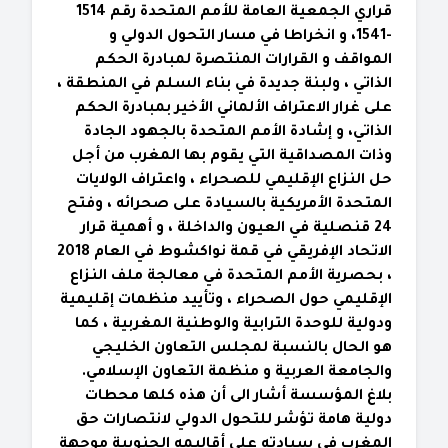
قراري الجمعية العامة للأمم المتحدة رقم 1514
-1541، و انخراطا في مسار التحول الدولي و
المواقف و القرارات المنتصرة لمبادرة الحكم
الذاتي ، ولبنة جديدة في بناء السلم في المنطقة ،
على غرار الاعتراف الألماني الأخير بمبادرة الحكم
الذاتي، و إشادة الأمم المتحدة بالجهود الجادة
وذات المصداقية التي يقوم بها المغرب من أجل
حل النزاع الإقليمي للصحراء ، واعتراف الولايات
المتحدة الأمريكية بالسيادة على صحرائه ، وفتح
24 قنصلية في العيون والداخلة ، و أهمية قرار
الاتحاد الإفريقي في قمة نواكشوط في العام 2018
، بحصرية الأمم المتحدة في معالجة ملف النزاع
الإقليمي حول الصحراء ، وتأييد منظمات إقليمية
ودولية للوحدة الترابية والوطنية المغربية ، كما
هو الحال بالنسبة لمجلس التعاون الخليجي
والجامعة العربية و منظمة التعاون الإسلامي.
بلاغ المؤسسة أشار الى أن هذه كلها محطات
دولية هامة تؤشر للتحول الدولي لانتصارات حق
المغرب في سيادته على أقاليمه الجنوبية موجهة