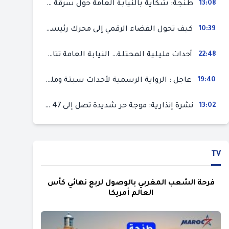
13:08
طنجة: شكاية بالنيابة العامة حول سرقة سيارة تركها صاحبها بمحل ميكانيك للإصلاح
10:39
كيف تحول الفضاء الرقمي إلى محرك رئيسي لأحداث الهجرة في سبتة؟
22:48
أحداث مليلية المحتلة… النيابة العامة تتابع 50 متورطا في محاولة اقتحام السياح الحدودي بتهم ثقيلة
19:40
عاجل : الرواية الرسمية لأحداث سبتة ومليلية المحتلتين (وزارة الداخلية)
13:02
نشرة إنذارية: موجة حر شديدة تصل إلى 47 درجة بمختلف مناطق المغرب
TV
فرحة الشعب المغربي بالوصول لربع نهائي كأس
العالم أمريكا