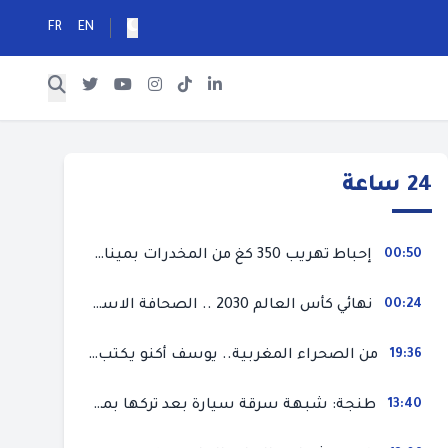
FR
EN
24 ساعة
00:50
إحباط تهريب 350 كغ من المخدرات بميناء طنجة المتوسط
00:24
نهائي كأس العالم 2030 .. الصحافة الاسبانية قلقة من حسم الملف لصالح المغرب و”تتهم رئيس الفيفا”
19:36
من الصحراء المغربية.. يوسف أكنو يكتب عن أزمة سبتة المحتلة ويؤكد ان الهجرة السرية ليست حلا وبناء الوطن هو الخيار الأفضل
13:40
طنجة: شبهة سرقة سيارة بعد تركها بمحل ميكانيك للإصلاح