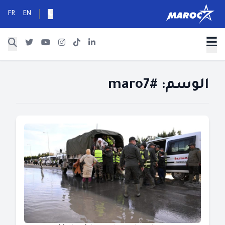
FR
EN
الوسم:
maro7#