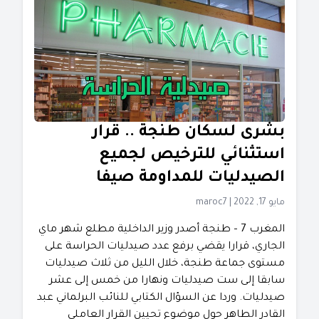
بشرى لسكان طنجة .. قرار
استثنائي للترخيص لجميع
الصيدليات للمداومة صيفا
مايو 17, 2022
|
maroc7
المغرب 7 – طنجة أصدر وزير الداخلية مطلع شهر ماي
الجاري، قرارا يقضي برفع عدد صيدليات الحراسة على
مستوى جماعة طنجة، خلال الليل من ثلاث صيدليات
سابقا إلى ست صيدليات ونهارا من خمس إلى عشر
صيدليات. وردا عن السؤال الكتابي للنائب البرلماني عبد
القادر الطاهر حول موضوع تحيين القرار العاملي