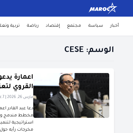
أخبار
سياسة
مجتمع
إقتصاد
رياضة
تربية وتعل
الوسم:
CESE
اعمارة يدع
القروي لتعزي
مارس 26, 2026
|
c 7
دعا عبد القادر اع
مخطط مندمج ومس
استراتيجية لتنمية
مخرجات رأيه حول