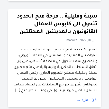
سبتة ومليلية .. فرحة فتح الحدود
تتحول الى كابوس للعمال
القانونيون بالمدينتين المحتلتين
مايو 18, 2022
|
maroc7
المغرب7 – طنجة في خضم الفرحة العارمة وسط
المواطنين المغاربة والمقيمين في الاتحاد الأوروبي،
وللمصرح لهم بالتجول في منطقة “شنغن، على إثر
اتفاق السلطات المغربية والإسبانية على فتح معبري
سبتة ومليلية مطلع الأسبوع الجاري، رفض العمال
القانونيون بالمدينتين المحتلتين الشروط الجديدة
لدخولهم الثغرين، بتراجع السلطات عن اعتماد بطاقة
الشغل (باصي فرونتيريسو). في وقت ينتظر فتح […]
اقرأ المزيد →