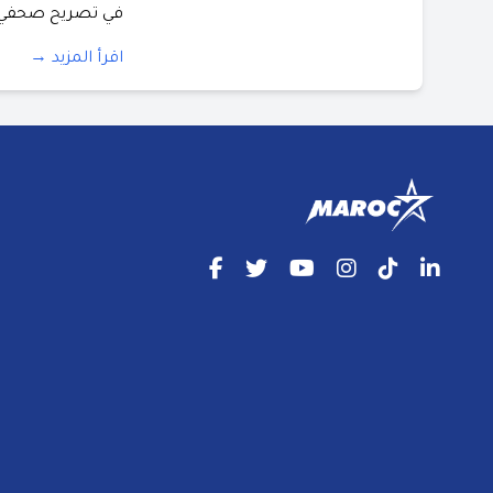
في تصريح صحفي أ
اقرأ المزيد →