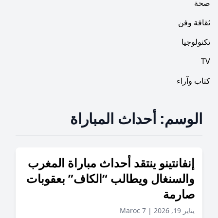
فن
ا
راء
وسم:
أحداث المباراة
فانتينو ينتقد أحداث مباراة المغرب
لسنغال ويطالب “الكاف” بعقوبات
رمة
, 2026
|
Maroc 7