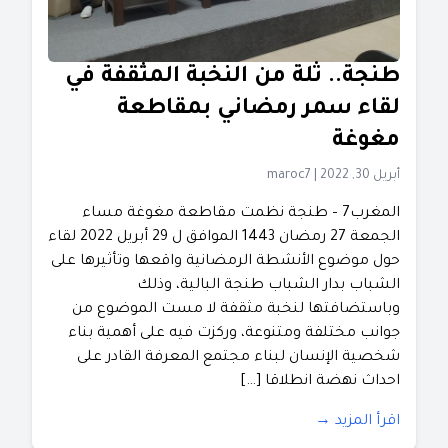
طنجة.. ثلة من النخبة المثقفة في
لقاء سمر رمضاني بمقاطعة
مغوغة
أبريل 30, 2022
|
maroc7
المغرب7 – طنجة نظمت مقاطعة مغوغة مساء
الجمعة 27 رمضان 1443 الموافق ل 29 أبريل 2022 لقاء
حول موضوع الأنشطة الرمضانية واقعها وتأثيرها على
الشباب بدار الشباب طنجة البالية، وذلك
وباستضافتها لنخبة مثقفة لا مست الموضوع من
جوانب مختلفة ومتنوعة، وركزت فيه على أهمية بناء
شخصية الإنسان لبناء مجتمع المعرفة القادر على
احداث نهضة انطلاقا […]
اقرأ المزيد →