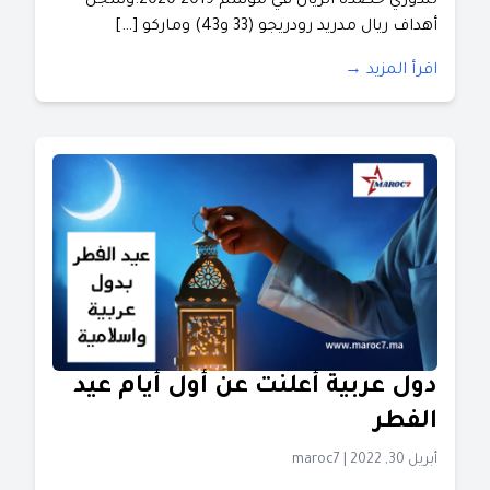
للدوري حصده الريال في موسم 2019-2020.وسجل
أهداف ريال مدريد رودريجو (33 و43) وماركو […]
اقرأ المزيد →
دول عربية أعلنت عن أول أيام عيد
الفطر
أبريل 30, 2022
|
maroc7