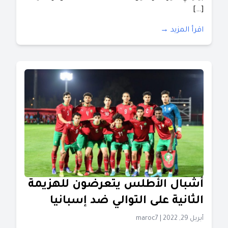
[…]
اقرأ المزيد →
أشبال الأطلس يتعرضون للهزيمة
الثانية على التوالي ضد إسبانيا
أبريل 29, 2022
|
maroc7