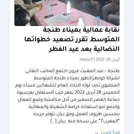
نقابة عمالية بميناء طنجة
المتوسط تقرر تصعيد خطواتها
النضالية بعد عيد الفطر
أبريل 30, 2022
|
maroc7
طنجة – عبد المغيث مرون اجتمع المكتب النقابي
لشركة كونطراكطور بميناء طنجة المتوسط
المنضوي تحت لواء الاتحاد العام للشغالين مساء يوم
الخميس 28 أبريل 2022 بمقر حزب الاستقلال بفرسيوة
جماعة القصر الصغير من أجل مناقشة وضع العمال
والدفع نحو استعادة كرامة الشغيلة والمطالبة
بتحسين ظروف العمل وفق بيان تتوفر جريدة
“المغرب7” على نسخة منه. بيان […]
اقرأ المزيد →