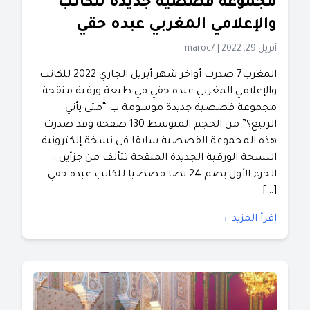
مجموعة قصصية جديدة للكاتب
والإعلامي المغربي عبده حقي
أبريل 29, 2022
|
maroc7
المغرب7 صدرت أواخر شهر أبريل الجاري 2022 للكاتب
والإعلامي المغربي عبده حقي في طبعة ورقية منقحة
مجموعة قصصية جديدة موسومة ب “متى يأتي
الربيع؟” من الحجم المتوسط 130 صفحة وقد صدرت
هذه المجموعة القصصية سابقا في نسخة إلكترونية.
النسخة الورقية الجديدة المنقحة تتألف من جزأين :
الجزء الأول يضم 24 نصا قصصيا للكاتب عبده حقي
[…]
اقرأ المزيد →