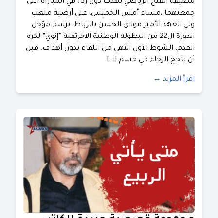
مضيفه الفتح الرياضي بهدف دون رد ، في المباراة التي
جمعتهما ،مساء أمس الخميس، على أرضية ملعب
ولي العهد الأمير مولاي الحسن بالرباط، برسم مؤجل
الدورة ال22 من البطولة الوطنية الاحرتفية “إنوي” لكرة
القدم. الشوط الأول انتهى من اللقاء بدون أهداف، قبل
أن ينجح الرجاء في حسم […]
اقرأ المزيد →