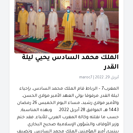
الملك محمد السادس يحيي ليلة
القدر
أبريل 29, 2022
|
maroc7
المغرب7 – الرباط قام الملك محمد السادس، بإحياء
ليلة القدر, مرفوقا بولي العهد الأمير مولاي الحسن،
والأمير مولاي رشيد، مساء اليوم الخميس 26 رمضان
1443 هـ، الموافق 28 أبريل 2022. وبهذه المناسبة,
حسب ما نقلته وكالة المغرب العربي للأنباء, فقد ختم
وزير الأوقاف والشؤون الإسلامية صحيح البخاري
بينيدي أمير المؤمنين الملك محمد السادس. وتضيف