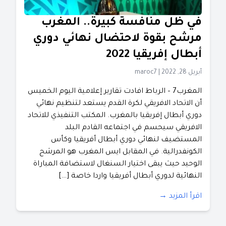
في ظل منافسة كبيرة.. المغرب
مرشح بقوة لاحتضال نهائي دوري
أبطال إفريقيا 2022
أبريل 28, 2022
|
maroc7
المغرب7 – الرباط افادت تقارير إعلامية اليوم الخميس
أن الاتحاد الافريقي لكرة القدم يستعد لتنظيم نهائي
دوري أبطال إفريقيا بالمغرب. المكتب التنفيذي للاتحاد
الافريقي سيحسم في اجتماعه القادم البلد
المستضيف لنهائي دوري أبطال أفريقيا وكأس
الكونفدرالية. في المقابل ايس المغرب هو المرشح
الوحيد حيث يبقى اختيار السنغال لاستضافة المباراة
النهائية لدوري أبطال أفريقيا واردا خاصة […]
اقرأ المزيد →