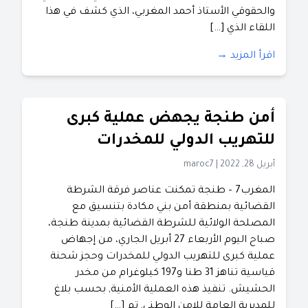
والحقوقي الأستاذ أحمد المغربي، الذي كشف في هذا
اللقاء الذي […]
اقرأ المزيد →
أمن طنجة يجهض عملية كبرى
للتهريب الدولي للمخدرات
أبريل 28, 2022
|
maroc7
المغرب7 – طنجة تمكنت عناصر فرقة الشرطة
القضائية بمنطقة أمن بني مكادة بتنسيق مع
المصلحة الولائية للشرطة القضائية بمدينة طنجة،
صباح اليوم الأربعاء 27 أبريل الجاري، من إجهاض
عملية كبرى للتهريب الدولي للمخدرات وحجز شحنة
قياسية تناهز 31 طنا و197 كيلوغرام من مخدر
الحشيش. تنفيذ هذه العملية الأمنية, بحسب بلاغ
للمديرية العامة للامن الوطني, تم […]